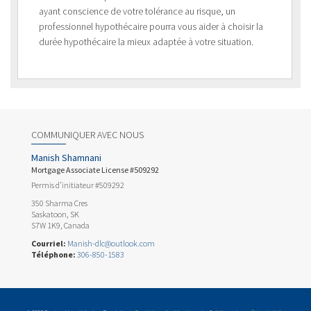
ayant conscience de votre tolérance au risque, un
professionnel hypothécaire pourra vous aider à choisir la
durée hypothécaire la mieux adaptée à votre situation.
COMMUNIQUER AVEC NOUS
Manish Shamnani
Mortgage Associate License #509292
Permis d’initiateur #509292
350 Sharma Cres
Saskatoon, SK
S7W 1K9, Canada
Courriel:
Manish-dlc@outlook.com
Téléphone:
306-850-1583