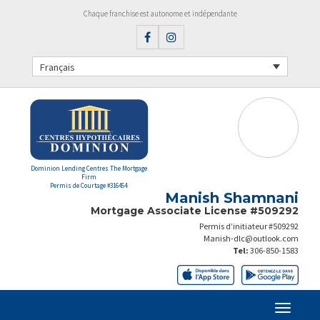
Chaque franchise est autonome et indépendante
Français
Dominion Lending Centres The Mortgage
Firm
Permis de Courtage #316454
Manish Shamnani
Mortgage Associate License #509292
Permis d’initiateur #509292
Manish-dlc@outlook.com
Tel:
306-850-1583