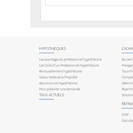
HYPOTHÈQUES
L’ACH
Les avantages du professionnel hypothécaire
Accueil
Les Coûts D’un Professionnel Hypothécaire
Préappr
Renouvellement hypothécaire
Taux Fix
Valeur Nette de la Propriété
Compren
Assurance vie Hypothécaire
Détermi
Pour présenter une demande
Payer V
TAUX ACTUELS
Solutio
REFIN
CHIP
Calcula