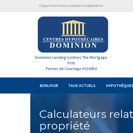
Chaque franchise est autonome et indépendante
Dominion Lending Centres The Mortgage
Firm
Permis de Courtage #316454
BONJOUR
TAUX ACTUELS
HYPOTHÈQUE
Calculateurs relat
propriété