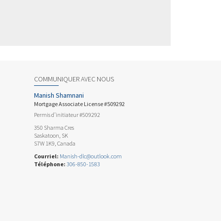
COMMUNIQUER AVEC NOUS
Manish Shamnani
Mortgage Associate License #509292
Permis d’initiateur #509292
350 Sharma Cres
Saskatoon, SK
S7W 1K9, Canada
Courriel:
Manish-dlc@outlook.com
Téléphone:
306-850-1583