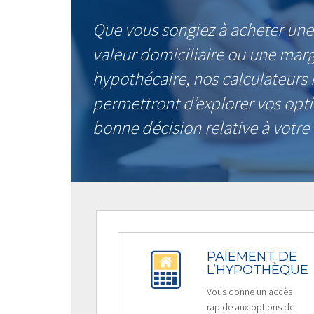
Que vous songiez à acheter une 
valeur domiciliaire ou une marg
hypothécaire, nos calculateurs 
permettront d’explorer vos opt
bonne décision relative à votr
PAIEMENT DE
L’HYPOTHÈQUE
Vous donne un accès
rapide aux options de