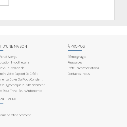
AT D’UNE MAISON
À PROPOS
 Achat Aperçu
Témoignages
obation Hypothécaire
Ressources
e Vs Taux Variable
Prêteurs et associations
dre Votre Rapport De Crédit
Contactez-nous
ner La Durée Qui Vous Convient
otre Hypothèque Plus Rapidement
ns Pour Travailleurs Autonomes
ANCEMENT
teurs de refinancement