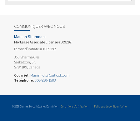
COMMUNIQUER AVEC NOUS
Manish Shamnani
Mortgage Associate License #509292
Permis d’initiateur #509292
350 Sharma Cres
Saskatoon, SK
S7W 1K9, Canada
Courriel:
Manish-dlc@outlook.com
Téléphone:
306-850-1583
© 2026 Centres Hypothécaires Dominion
Conditions d’utilisation
|
Politique de confidentialité