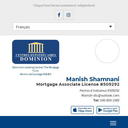
Chaque franchise est autonome et indépendante
Français
Dominion Lending Centres The Mortgage
Firm
Permis de Courtage #316454
Manish Shamnani
Mortgage Associate License #509292
Permis d’initiateur #509292
Manish-dlc@outlook.com
Tel:
306-850-1583