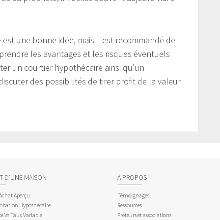
été est une bonne idée, mais il est recommandé de
prendre les avantages et les risques éventuels
lter un courtier hypothécaire ainsi qu’un
iscuter des possibilités de tirer profit de la valeur
AT D’UNE MAISON
À PROPOS
 Achat Aperçu
Témoignages
obation Hypothécaire
Ressources
e Vs Taux Variable
Prêteurs et associations