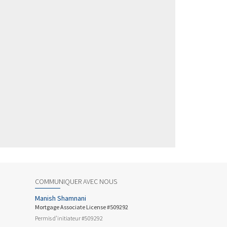
COMMUNIQUER AVEC NOUS
Manish Shamnani
Mortgage Associate License #509292
Permis d’initiateur #509292