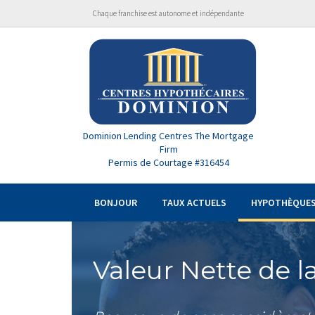
Chaque franchise est autonome et indépendante
Dominion Lending Centres The Mortgage
Firm
Permis de Courtage #316454
BONJOUR
TAUX ACTUELS
HYPOTHÈQUE
Valeur Nette de l