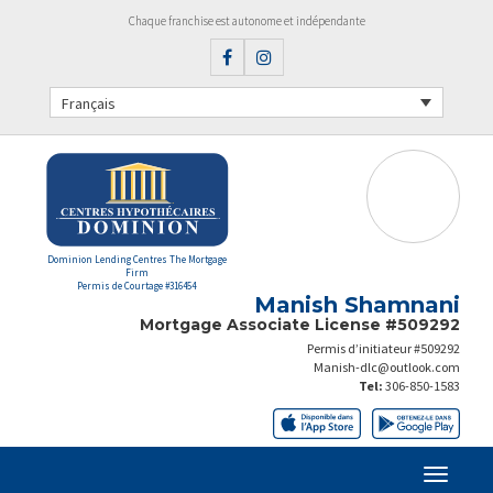
Chaque franchise est autonome et indépendante
Français
Dominion Lending Centres The Mortgage
Firm
Permis de Courtage #316454
Manish Shamnani
Mortgage Associate License #509292
Permis d’initiateur #509292
Manish-dlc@outlook.com
Tel:
306-850-1583