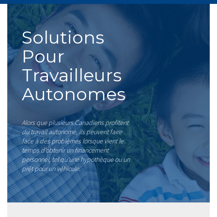
Solutions
Pour
Travailleurs
Autonomes
Alors que plusieurs Canadiens profitent
du travail autonome, ils peuvent faire
face à des problèmes lorsque vient le
temps d’obtenir un financement
personnel, tel qu’une hypothèque ou un
prêt pour un véhicule.