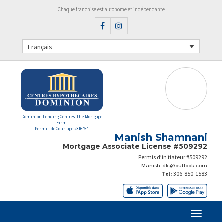
Chaque franchise est autonome et indépendante
Français
Dominion Lending Centres The Mortgage
Firm
Permis de Courtage #316454
Manish Shamnani
Mortgage Associate License #509292
Permis d’initiateur #509292
Manish-dlc@outlook.com
Tel:
306-850-1583