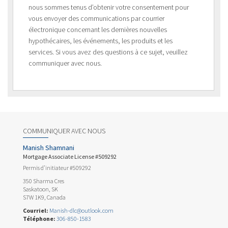
nous sommes tenus d’obtenir votre consentement pour
vous envoyer des communications par courrier
électronique concernant les dernières nouvelles
hypothécaires, les événements, les produits et les
services. Si vous avez des questions à ce sujet, veuillez
communiquer avec nous.
COMMUNIQUER AVEC NOUS
Manish Shamnani
Mortgage Associate License #509292
Permis d’initiateur #509292
350 Sharma Cres
Saskatoon, SK
S7W 1K9, Canada
Courriel:
Manish-dlc@outlook.com
Téléphone:
306-850-1583